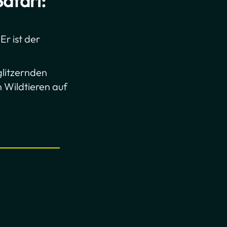
afari:
Er ist der
glitzernden
n Wildtieren auf