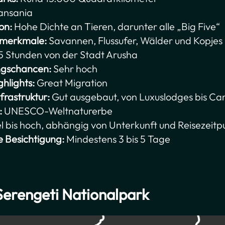
ansania
on:
Hohe Dichte an Tieren, darunter alle „Big Five“
smerkmale:
Savannen, Flussufer, Wälder und Kopjes 
5 Stunden von der Stadt Arusha
ungschancen:
Sehr hoch
ghlights:
Great Migration
frastruktur:
Gut ausgebaut, von Luxuslodges bis C
:
UNESCO-Weltnaturerbe
l bis hoch, abhängig von Unterkunft und Reisezeitp
e Besichtigung:
Mindestens 3 bis 5 Tage
Serengeti Nationalpark