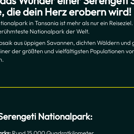
das Wunder einer Serengeti S
e, die dein Herz erobern wird!
onalpark in Tansania ist mehr als nur ein Reiseziel. 
erühmteste Nationalpark der Welt.
osaik aus üppigen Savannen, dichten Wäldern und 
iner der größten und vielfältigsten Populationen vo
n.
Serengeti Nationalpark:
rks:
Rund 15.000 Quadratkilometer