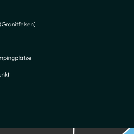
(Granitfelsen)
ampingplätze
unkt