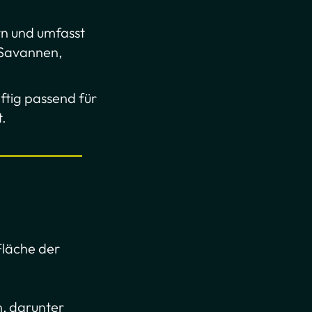
rn und umfasst
 Savannen,
ftig passend für
t.
Fläche der
n, darunter