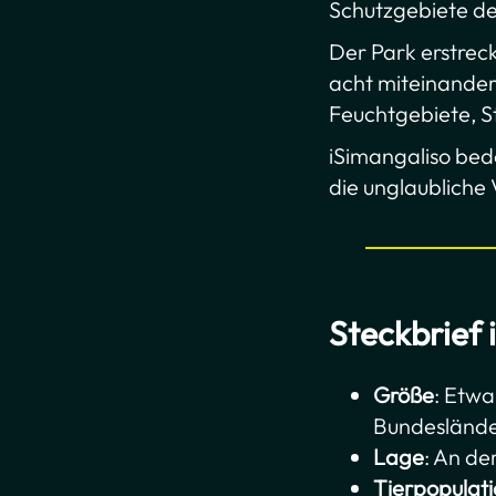
Schutzgebiete de
Der Park erstrec
acht miteinande
Feuchtgebiete, St
iSimangaliso bed
die unglaubliche 
Steckbrief
Größe
: Etwa
Bundesländ
Lage
: An de
Tierpopulat