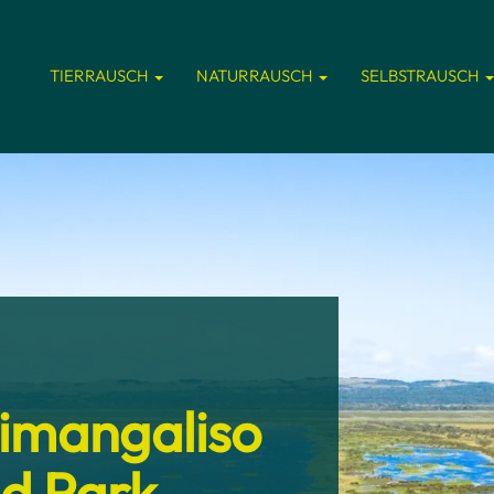
TIERRAUSCH
NATURRAUSCH
SELBSTRAUSCH
Simangaliso
d Park