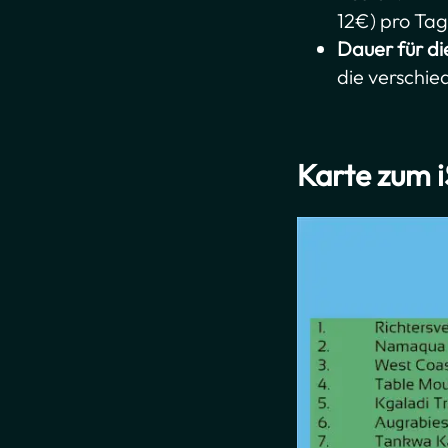
12€) pro Tag
Dauer für di
die verschie
Karte zum 