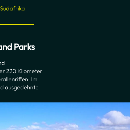
 Südafrika
and Parks
nd
ber 220 Kilometer
allenriffen. Im
und ausgedehnte