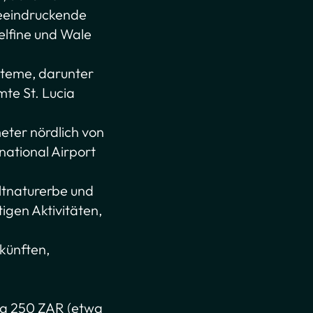
beeindruckende
elfine und Wale
steme, darunter
te St. Lucia
meter nördlich von
national Airport
ltnaturerbe und
igen Aktivitäten,
rkünften,
etwa 250 ZAR (etwa