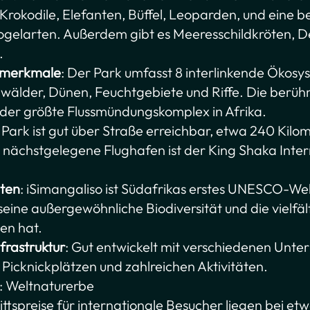
 Krokodile, Elefanten, Büffel, Leoparden, und eine 
Vogelarten. Außerdem gibt es Meeresschildkröten, D
.
smerkmale
: Der Park umfasst 8 interlinkende Ökosy
wälder, Dünen, Feuchtgebiete und Riffe. Die berühm
der größte Flussmündungskomplex in Afrika.
 Park ist gut über Straße erreichbar, etwa 240 Kilo
nächstgelegene Flughafen ist der King Shaka Inter
ten
: iSimangaliso ist Südafrikas erstes UNESCO-We
seine außergewöhnliche Biodiversität und die vielfält
ten hat.
frastruktur
: Gut entwickelt mit verschiedenen Unte
 Picknickplätzen und zahlreichen Aktivitäten.
: Weltnaturerbe
trittspreise für internationale Besucher liegen bei 