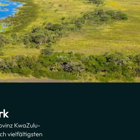
rk
rovinz KwaZulu-
h vielfältigsten