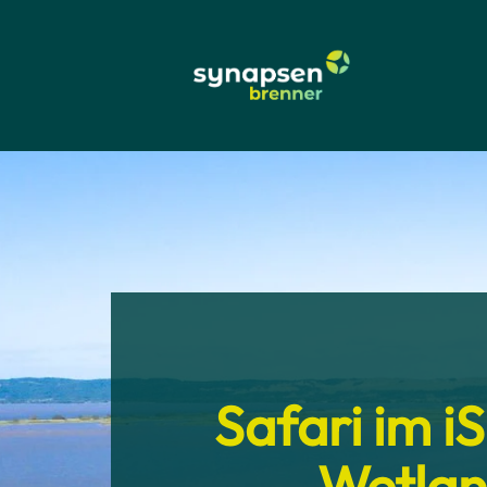
Safari im i
Wetlan