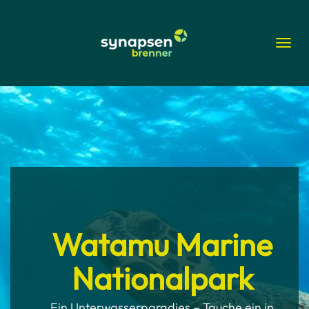
Togg
navi
Watamu Marine
Nationalpark
Ein Unterwasserparadies – Tauche ein in