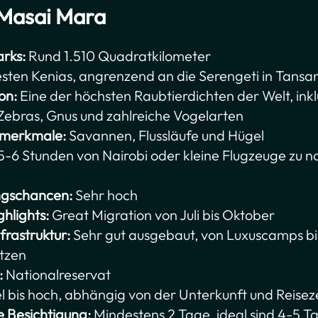
 Masai Mara
rks:
Rund 1.510 Quadratkilometer
ten Kenias, angrenzend an die Serengeti in Tansa
on:
Eine der höchsten Raubtierdichten der Welt, inklu
 Zebras, Gnus und zahlreiche Vogelarten
smerkmale:
Savannen, Flussläufe und Hügel
5-6 Stunden von Nairobi oder kleine Flugzeuge zu
ungschancen:
Sehr hoch
ghlights:
Great Migration von Juli bis Oktober
frastruktur:
Sehr gut ausgebaut, von Luxuscamps bi
tzen
:
Nationalreservat
l bis hoch, abhängig von der Unterkunft und Reisez
e Besichtigung:
Mindestens 2 Tage, ideal sind 4-5 Ta