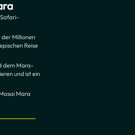
ara
 Safari-
 der Millionen
epischen Reise
nd dem Mara-
eren und ist ein
e Masai Mara