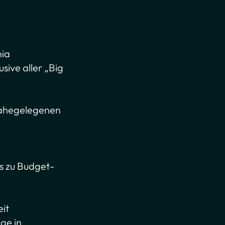
nia
sive aller „Big
 nahegelegenen
s zu Budget-
eit
ge in