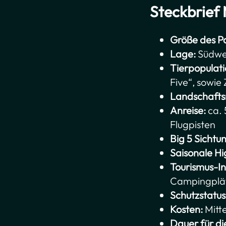
Steckbrief
Größe des Pa
Lage:
Südwes
Tierpopulati
Five“, sowie
Landschaft
Anreise:
ca. 
Flugpisten
Big 5 Sicht
Saisonale Hi
Tourismus-In
Campingplä
Schutzstatus
Kosten:
Mitte
Dauer für di