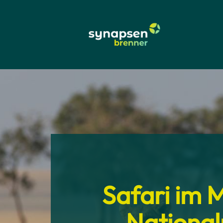
Safari im 
National